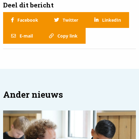
Deel dit bericht
Facebook
Twitter
LinkedIn
E-mail
Copy link
Ander nieuws
Read
more
about
De