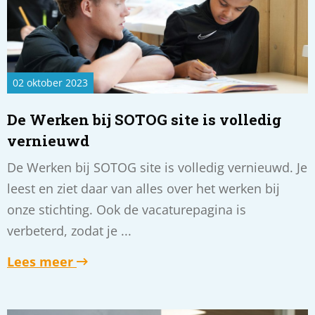
Werken
bij
SOTOG
site
is
02 oktober 2023
volledig
vernieuwd
De Werken bij SOTOG site is volledig
vernieuwd
De Werken bij SOTOG site is volledig vernieuwd. Je
leest en ziet daar van alles over het werken bij
onze stichting. Ook de vacaturepagina is
verbeterd, zodat je ...
Lees meer