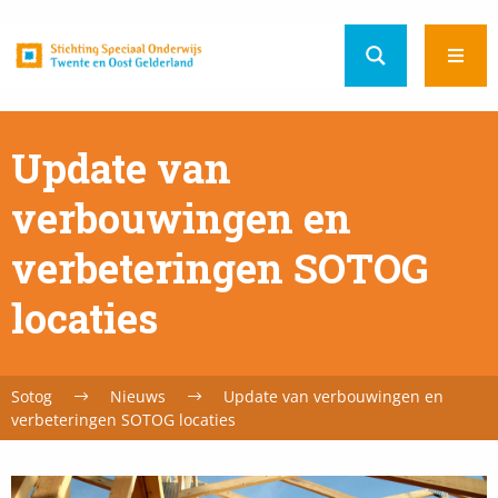
Home
Ope
url
men
Update van
verbouwingen en
verbeteringen SOTOG
locaties
Sotog
Nieuws
Update van verbouwingen en
verbeteringen SOTOG locaties