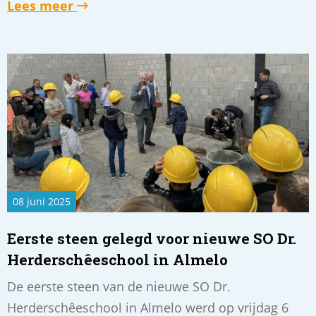
Lees meer
Read
more
about
Eerste
steen
gelegd
voor
nieuwe
SO
08 juni 2025
Dr.
Herderschêeschool
Eerste steen gelegd voor nieuwe SO Dr.
in
Herderschêeschool in Almelo
Almelo
De eerste steen van de nieuwe SO Dr.
Herderschêeschool in Almelo werd op vrijdag 6