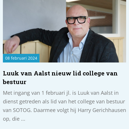
Read
more
about
Luuk
van
Aalst
nieuw
lid
college
08 februari 2024
van
bestuur
Luuk van Aalst nieuw lid college van
bestuur
Met ingang van 1 februari jl. is Luuk van Aalst in
dienst getreden als lid van het college van bestuur
van SOTOG. Daarmee volgt hij Harry Gerichhausen
op, die ...