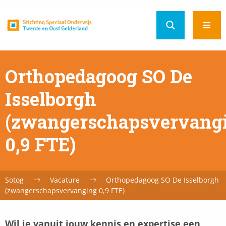
Home
Ope
url
men
Orthopedagoog SO De
Isselborgh
(zwangerschapsvervang
0,9 FTE)
Sotog
Vacature
Orthopedagoog SO De Isselborgh
(zwangerschapsvervanging 0,9 FTE)
Wil je vanuit jouw kennis en expertise een