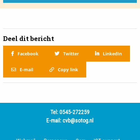
Deel dit bericht
Facebook
Twitter
LinkedIn
E-mail
Copy link
Tel:
0545-272259
E-mail:
cvb@sotog.nl