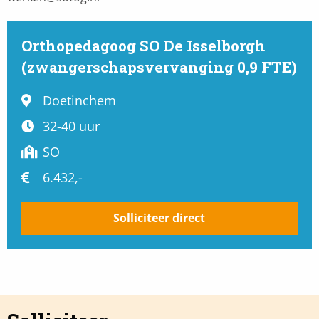
Orthopedagoog SO De Isselborgh
(zwangerschapsvervanging 0,9 FTE)
Doetinchem
32-40 uur
SO
6.432,-
Solliciteer direct